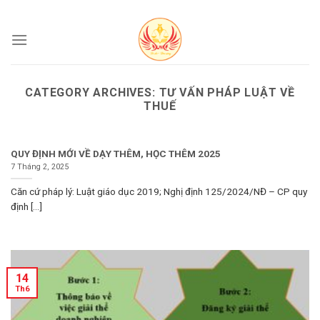
Skip
to
content
CATEGORY ARCHIVES:
TƯ VẤN PHÁP LUẬT VỀ
THUẾ
QUY ĐỊNH MỚI VỀ DẠY THÊM, HỌC THÊM 2025
7 Tháng 2, 2025
Căn cứ pháp lý: Luật giáo dục 2019; Nghị định 125/2024/NĐ – CP quy
định [...]
14
Th6