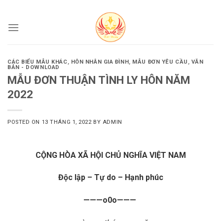
Skip
to
content
CÁC BIỂU MẪU KHÁC
,
HÔN NHÂN GIA ĐÌNH
,
MẪU ĐƠN YÊU CẦU
,
VĂN
BẢN - DOWNLOAD
MẪU ĐƠN THUẬN TÌNH LY HÔN NĂM
2022
POSTED ON
13 THÁNG 1, 2022
BY
ADMIN
CỘNG HÒA XÃ HỘI CHỦ NGHĨA VIỆT NAM
Độc lập – Tự do – Hạnh phúc
———o0o———