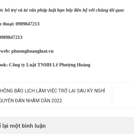
c hỗ trợ và tư vấn pháp luật bạn hãy liên hệ với chúng tôi qua:
n thoại: 0989847213
0989847213
 web: phuonghoangluat.vn
ook: Công ty Luật TNHH Lê Phượng Hoàng
HÔNG BÁO LỊCH LÀM VIỆC TRỞ LẠI SAU KỲ NGHỈ
NGUYÊN ĐÁN NHÂM DẦN 2022
 lại một bình luận