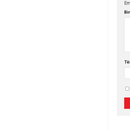
Em
Bì
T