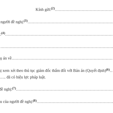
(2)
Kính gửi:
………………………………………
(3)
 người đề nghị:
………………………………………………………
(4)
:
…………………………………………………………………………
………………………………………………………………………………
ng vụ án về…………………………………………………………
(6)
ị xem xét theo thủ tục giám đốc thẩm đối với Bản án (Quyết định)
…
.. đã có hiệu lực pháp luật.
(7)
đề nghị:
…………………………………………………………………
(8)
u của người đề nghị:
……………………………………………………