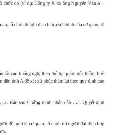
, tổ chức đó (ví dụ: Công ty X do ông Nguyễn Văn A –
uan, tổ chức thì ghi địa chỉ trụ sở chính của cơ quan, tổ
n tối cao kháng nghị theo thủ tục giám đốc thẩm, huỷ
dân tỉnh A để xét xử phúc thẩm lại theo quy định của
số…; 2. Bản sao Chứng minh nhân dân….3. Quyết định
gười đề nghị là cơ quan, tổ chức thì người đại diện hợp
đơn.