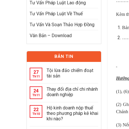
………
Tư Vấn Pháp Luật Lao động
Tư Vấn Pháp Luật Về Thuế
Kèm the
Tư Vấn Và Soạn Thảo Hợp Đồng
Bản
Văn Bản – Download
…
BẢN TIN
Tội lừa đảo chiếm đoạt
27
tài sản
Th11
Hướng
Thay đổi địa chỉ chi nhánh
24
(1), (6
doanh nghiệp
Th11
(2) Gh
Hộ kinh doanh nộp thuế
22
Chánh 
theo phương pháp kê khai
Th10
khi nào?
(3) Nế