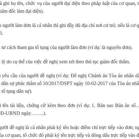
à ghi họ tên, chức vụ của người đại diện theo pháp luật của cơ quan
iám đốc làm đại diện).
 người làm đơn là cá nhân thì ghi đầy đủ địa chỉ nơi cư trú; nếu là cơ q
ó.
 tư cách tham gia tố tụng của người làm đơn (ví dụ: là nguyên đơn).
 lý do cụ thể của việc đề nghị xem xét theo thủ tục giám đốc thẩm.
i yêu cầu của người đề nghị (ví dụ: Đề nghị Chánh án Tòa án nhân dâ
 dân sự phúc thẩm số 10/2017/DSPT ngày 10-02-2017 của Tòa án nhân 
 tố tụng dân sự).
i tên tài liệu, chứng cứ kèm theo đơn (ví dụ: 1. Bản sao Bản án 
Đ-UBND ngày……..).
ười đề nghị là cá nhân phải ký tên hoặc điểm chỉ trực tiếp vào đơn; n
a cơ quan, tổ chức đó phải ký tên trực tiếp và đóng dấu trực tiếp vào 