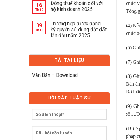
Đóng thuế khoán đối với
chức v
16
hộ kinh doanh 2025
Th10
Tổng g
Trường hợp được đăng
09
(4) Nếu
ký quyền sử dụng đất đất
Th10
chức đ
lần đầu năm 2025
(5) Ghi
TẢI TÀI LIỆU
(7) Ghi
Văn Bản – Download
(8) Gh
Bản án
Bộ luật
HỎI ĐÁP LUẬT SƯ
(9) Gh
số…/Q
(10) Ng
pháp củ