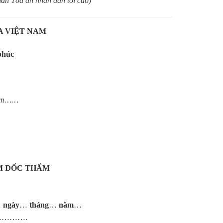
n Tòa án nhân dân tối cao)
A VIỆT NAM
phúc
năm……
M ĐỐC THẨM
…
ngày
…
tháng
…
năm
…
……….