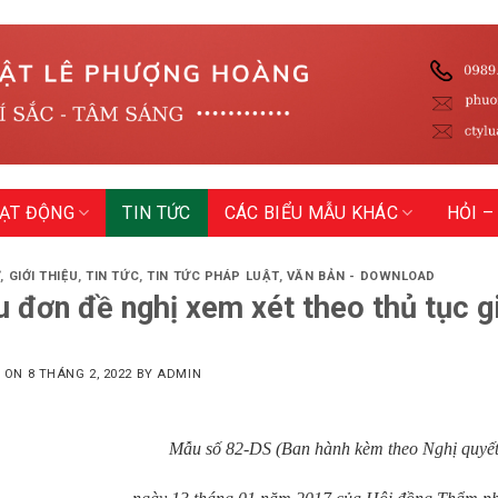
OẠT ĐỘNG
TIN TỨC
CÁC BIỂU MẪU KHÁC
HỎI –
Ự
,
GIỚI THIỆU
,
TIN TỨC
,
TIN TỨC PHÁP LUẬT
,
VĂN BẢN - DOWNLOAD
 đơn đề nghị xem xét theo thủ tục
D ON
8 THÁNG 2, 2022
BY
ADMIN
Mẫu số 82-DS
(Ban hành kèm theo Nghị quy