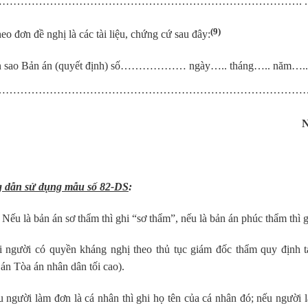
………………………………………………………………………. .
(9)
o đơn đề nghị là các tài liệu, chứng cứ sau đây:
 sao Bản án (quyết định) số……………… ngày….. tháng….. năm…..
…………………………………………………………………………
NGƯỜI LÀM
 dẫn sử dụng mẫu số 8
2
-DS
:
) Nếu là bản án sơ thẩm thì ghi “sơ thẩm”, nếu là bản án phúc thẩm thì 
i người có quyền kháng nghị theo thủ tục giám đốc thẩm quy định tạ
án Tòa án nhân dân tối cao).
u người làm đơn là cá nhân thì ghi họ tên của cá nhân đó; nếu người l