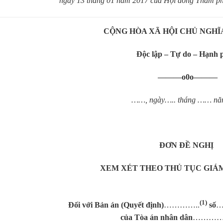
ngày 13 tháng 01 năm 2017
của Hội đồng Thẩm phá
CỘNG HÒA XÃ HỘI CHỦ NGHĨ
Độc lập – Tự do – Hạnh 
———o0o———
……, ngày….. tháng …… 
­­­­­­ĐƠN ĐỀ NGHỊ
XEM XÉT THEO THỦ TỤC GIÁ
(1)
Đối với Bản án (Quyết định)
…………..
số
của T
òa
án nhân dân
…………