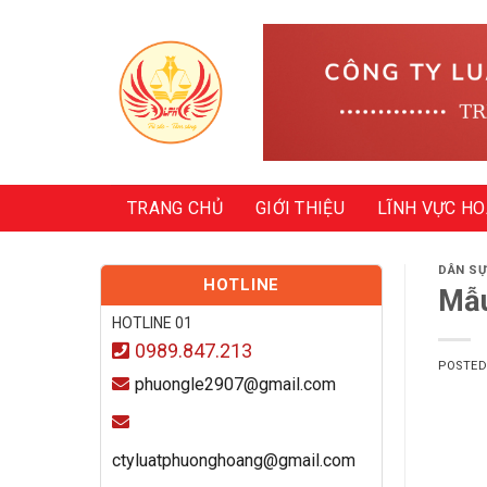
Skip
to
content
TRANG CHỦ
GIỚI THIỆU
LĨNH VỰC H
DÂN S
HOTLINE
Mẫu
HOTLINE 01
0989.847.213
POSTE
phuongle2907@gmail.com
ctyluatphuonghoang@gmail.com