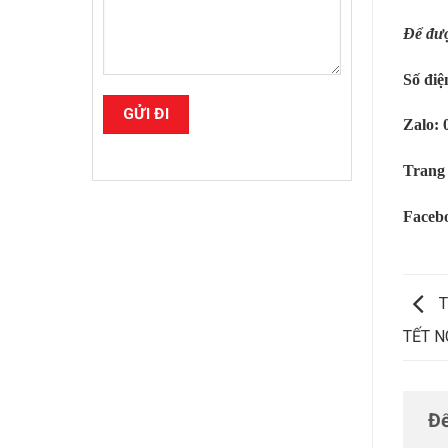
Để đượ
Số điệ
Zalo: 
Trang
Faceb
T
TẾT 
Để