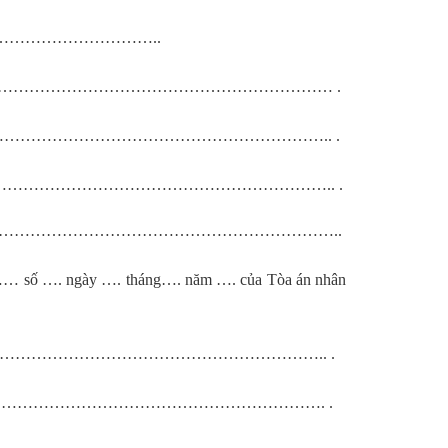
………………………..
……………………………………………………… .
………………………………………………….. .
………………………………………………….. .
………………………………………………………………..
… số …. ngày …. tháng…. năm …. của Tòa án nhân
………………………………………………….. .
…………………………………………………. .