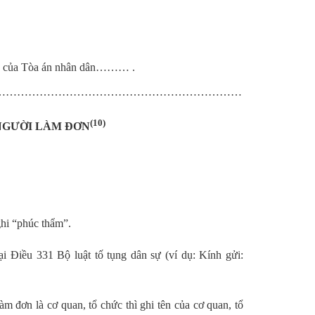
 của Tòa án nhân dân……… .
…………………………………………………………
(10)
 ĐƠN
ghi “phúc thẩm”.
i Điều 331 Bộ luật tố tụng dân sự (ví dụ: Kính gửi:
àm đơn là cơ quan, tổ chức thì ghi tên của cơ quan, tổ