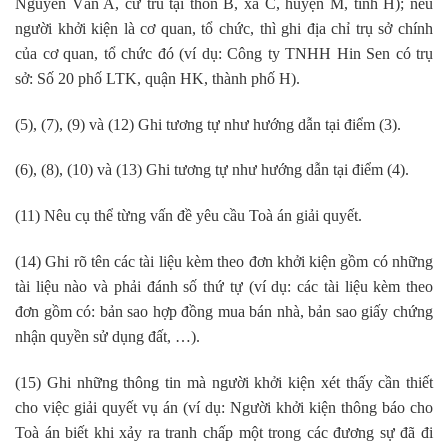
Nguyễn Văn A, cư trú tại thôn B, xã C, huyện M, tỉnh H); nếu
người khởi kiện là cơ quan, tổ chức, thì ghi địa chỉ trụ sở chính
của cơ quan, tổ chức đó (ví dụ: Công ty TNHH Hin Sen có trụ
sở: Số 20 phố LTK, quận HK, thành phố H).
(5), (7), (9) và (12) Ghi tương tự như hướng dẫn tại điểm (3).
(6), (8), (10) và (13) Ghi tương tự như hướng dẫn tại điểm (4).
(11) Nêu cụ thể từng vấn đề yêu cầu Toà án giải quyết.
(14) Ghi rõ tên các tài liệu kèm theo đơn khởi kiện gồm có những
tài liệu nào và phải đánh số thứ tự (ví dụ: các tài liệu kèm theo
đơn gồm có: bản sao hợp đồng mua bán nhà, bản sao giấy chứng
nhận quyền sử dụng đất, …).
(15) Ghi những thông tin mà người khởi kiện xét thấy cần thiết
cho việc giải quyết vụ án (ví dụ: Người khởi kiện thông báo cho
Toà án biết khi xảy ra tranh chấp một trong các đương sự đã đi