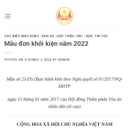
Skip
to
content
CÁC BIỂU MẪU KHÁC
,
DÂN SỰ
,
GIỚI THIỆU
,
HỎI - ĐÁP
,
TIN TỨC
Mẫu đơn khởi kiện năm 2022
POSTED ON
9 THÁNG 2, 2022
BY
ADMIN
Mẫu số 23-DS (Ban hành kèm theo Nghị quyết số 01/2017/NQ-
HĐTP
ngày 13 tháng 01 năm 2017
của Hội đồng Thẩm phán Tòa án
nhân dân tối cao)
CỘNG HÒA XÃ HỘI CHỦ NGHĨA VIỆT NAM