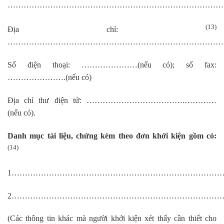
………………………………………………………………………
(13)
Địa chỉ:
………………………………………………………………………
Số điện thoại: …………………(nếu có); số fax:
………………….(nếu có)
Địa chỉ thư điện tử: ……………………………….…………
(nếu có).
Danh mục tài liệu, chứng kèm theo đơn khởi kiện gồm có:
(14)
1………………………………………………………………………
2………………………………………………………………………
(Các thông tin khác mà người khởi kiện xét thấy cần thiết cho