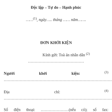
Độc lập – Tự do – Hạnh phúc
(1)
……
, ngày….. tháng …… năm…….
ĐƠN KHỞI KIỆN
(2)
Kính gửi: Toà án nhân dân
……………………………………
(3)
Người khởi kiện:
………………………………………………………………………
(4)
Địa chỉ:
………………………………………………………………………
Số điện thoại: …………………(nếu có); số fax: